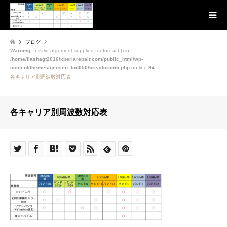
ブログ
Warning
: Invalid argument supplied for foreach() in
/home/flashagt2016/xperiarepair.com/public_html/wp-
content/themes/gensen_tcd050/breadcrumb.php
on line
94
各キャリア別周波数対応表
各キャリア別周波数対応表